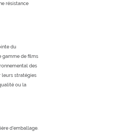
une résistance
ointe du
e gamme de films
ironnemental des
 leurs stratégies
ualité ou la
ière d’emballage.